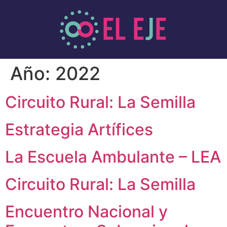
Año:
2022
Circuito Rural: La Semilla
Estrategia Artífices
La Escuela Ambulante – LEA
Circuito Rural: La Semilla
Encuentro Nacional y