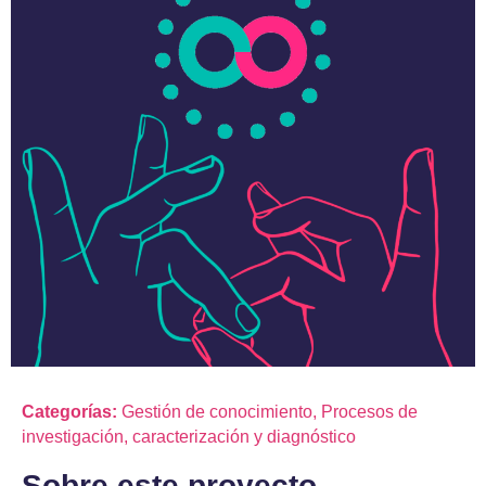
Categorías:
Gestión de conocimiento
,
Procesos de
investigación, caracterización y diagnóstico
Sobre este proyecto